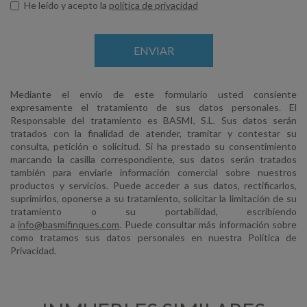
Acepto
He leído y acepto la
política de privacidad
recibir
Acepto
información
la
comercial
política
ENVIAR
*
de
privacidad
*
Mediante el envío de este formulario usted consiente
expresamente el tratamiento de sus datos personales. El
Responsable del tratamiento es BASMI, S.L. Sus datos serán
tratados con la finalidad de atender, tramitar y contestar su
consulta, petición o solicitud. Si ha prestado su consentimiento
marcando la casilla correspondiente, sus datos serán tratados
también para enviarle información comercial sobre nuestros
productos y servicios. Puede acceder a sus datos, rectificarlos,
suprimirlos, oponerse a su tratamiento, solicitar la limitación de su
tratamiento o su portabilidad, escribiendo
a
info@basmifinques.com
. Puede consultar más información sobre
como tratamos sus datos personales en nuestra Política de
Privacidad.