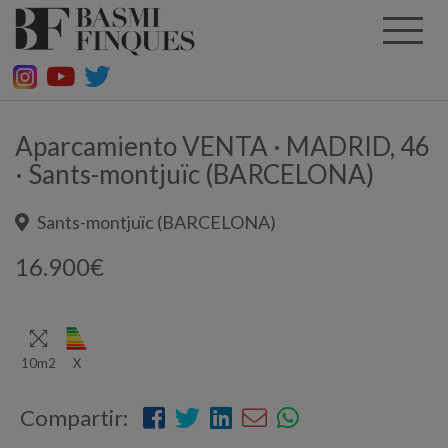
P
Toggl
a
naviga
s
a
r
a
Aparcamiento VENTA · MADRID, 46
l
c
· Sants-montjuïc (BARCELONA)
o
n
Sants-montjuïc (BARCELONA)
t
e
16.900€
n
i
d
o
p
10m2
X
r
i
Compartir:
n